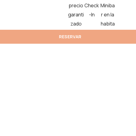
precio
Check
Miniba
garanti
-In
r en la
zado
habita
ción
RESERVAR
incluid
o
Oferta