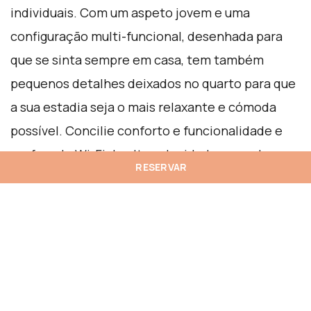
individuais. Com um aspeto jovem e uma
configuração multi-funcional, desenhada para
que se sinta sempre em casa, tem também
pequenos detalhes deixados no quarto para que
a sua estadia seja o mais relaxante e cómoda
possível. Concilie conforto e funcionalidade e
usufrua de Wi-Fi de alta velocidade, zona de
RESERVAR
trabalho, cofre, minibar, um telefone vintage
INNSiDE, TV LCD e ar-condicionado. O quarto
dispõe ainda de casa de banho totalmente
completa, com secador de cabelo e amenities.
Incluí também equipamento de fitness, máquina
de café e robes e chinelos. Tem capacidade para